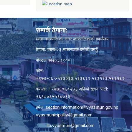
सम्पर्क ठेगाना:
व्यास नगरपालिका, नगर कार्यपालिकाको कार्यालय
ठेगाना: व्यास-०३,सफासडक दमौली,तनहुँ
पोस्टल कोड:-३३९००
फोन:
+९७७-०६५-५६३०३३,५६३६३२,५६३१६३,५६३१६२
फ्याक्स: +९७७६५६०२३३ अडियो सूचना पाटी:
१६१८०६५५६००३३
इमेल:
section.information@vyasmun.gov.np
vyasmunicipality@gmail.com
ito.vyasmun@gmail.com