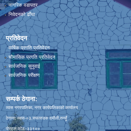
नागरिक वडापत्र
निवेदनको ढाँचा
प्रतिवेदन
वार्षिक प्रगति प्रतिवेदन
चौमासिक प्रगति प्रतिवेदन
सार्वजनिक सुनुवाई
सार्वजनिक परीक्षण
सम्पर्क ठेगाना:
व्यास नगरपालिका, नगर कार्यपालिकाको कार्यालय
ठेगाना: व्यास-०३,सफासडक दमौली,तनहुँ
पोस्टल कोड:-३३९००