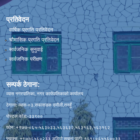
प्रतिवेदन
वार्षिक प्रगति प्रतिवेदन
चौमासिक प्रगति प्रतिवेदन
सार्वजनिक सुनुवाई
सार्वजनिक परीक्षण
सम्पर्क ठेगाना:
व्यास नगरपालिका, नगर कार्यपालिकाको कार्यालय
ठेगाना: व्यास-०३,सफासडक दमौली,तनहुँ
पोस्टल कोड:-३३९००
फोन: +९७७-०६५-५६३०३३,५६३६३२,५६३१६३,५६३१६२
फ्याक्स: +९७७६५६०२३३ अडियो सूचना पाटी: १६१८०६५५६००३३