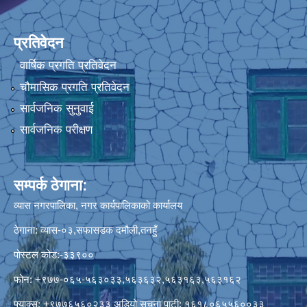
प्रतिवेदन
वार्षिक प्रगति प्रतिवेदन
चौमासिक प्रगति प्रतिवेदन
सार्वजनिक सुनुवाई
सार्वजनिक परीक्षण
सम्पर्क ठेगाना:
व्यास नगरपालिका, नगर कार्यपालिकाको कार्यालय
ठेगाना: व्यास-०३,सफासडक दमौली,तनहुँ
पोस्टल कोड:-३३९००
फोन: +९७७-०६५-५६३०३३,५६३६३२,५६३१६३,५६३१६२
फ्याक्स: +९७७६५६०२३३ अडियो सूचना पाटी: १६१८०६५५६००३३