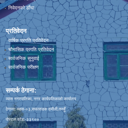
निवेदनको ढाँचा
प्रतिवेदन
वार्षिक प्रगति प्रतिवेदन
चौमासिक प्रगति प्रतिवेदन
सार्वजनिक सुनुवाई
सार्वजनिक परीक्षण
सम्पर्क ठेगाना:
व्यास नगरपालिका, नगर कार्यपालिकाको कार्यालय
ठेगाना: व्यास-०३,सफासडक दमौली,तनहुँ
पोस्टल कोड:-३३९००