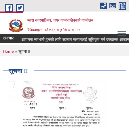
Skip to main content
व्यास नगरपालिका, नगर कार्यपालिकाको कार्यालय
विविधतायुक्त गाउँ-शहर, समृद्द मेरो व्यास नगर
समाचार
णकारी विज्ञापनमा सहभागी हुनको लागि सञ्चार माध्यमलाई सूचिकृत गर्न दरखास्त आव्हान सम्बन
You are here
Home
» सूचना !!
सूचना !!