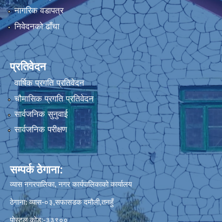
नागरिक वडापत्र
निवेदनको ढाँचा
प्रतिवेदन
वार्षिक प्रगति प्रतिवेदन
चौमासिक प्रगति प्रतिवेदन
सार्वजनिक सुनुवाई
सार्वजनिक परीक्षण
सम्पर्क ठेगाना:
व्यास नगरपालिका, नगर कार्यपालिकाको कार्यालय
ठेगाना: व्यास-०३,सफासडक दमौली,तनहुँ
पोस्टल कोड:-३३९००