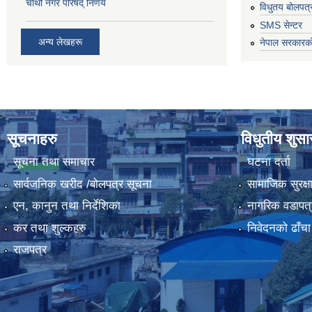
चौथो नगर परिषद् निर्णय
विधुतय बोलपत्
SMS सेन्टर
अन्य लेखहरू
नेपाल सरकारको
सूचनाहरु
विधुतीय शुस
सूचना तथा समाचार
घटना दर्ता
सार्वजनिक खरीद /बोलपत्र सूचना
सामाजिक सुरक्ष
एन, कानुन तथा निर्देशिका
नागरिक वडापत्
कर तथा शुल्कहरु
निवेदनको ढाँचा
राजपत्र