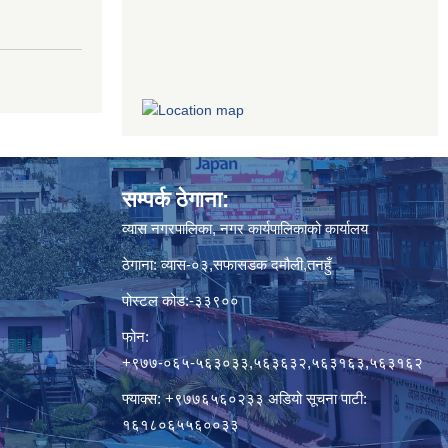
सम्पर्क ठेगाना:
व्यास नगरपालिका, नगर कार्यपालिकाको कार्यालय
ठेगाना: व्यास-०३,सफासडक दमौली,तनहुँ
पोस्टल कोड:-३३९००
फोन:
+९७७-०६५-५६३०३३,५६३६३२,५६३१६३,५६३१६२
फ्याक्स: +९७७६५६०२३३ अडियो सूचना पाटी:
१६१८०६५५६००३३