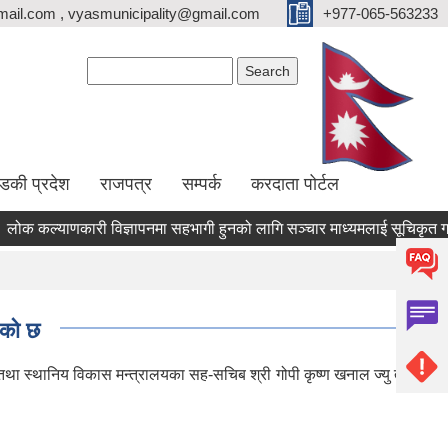
ail.com , vyasmunicipality@gmail.com
+977-065-563233
Search form
Search
्डकी प्रदेश
राजपत्र
सम्पर्क
करदाता पोर्टल
 कल्याणकारी विज्ञापनमा सहभागी हुनको लागि सञ्चार माध्यमलाई सूचिकृत गर्न दरख
एको छ
था स्थानिय विकास मन्त्रालयका सह-सचिब श्री गोपी कृष्ण खनाल ज्यु तथा