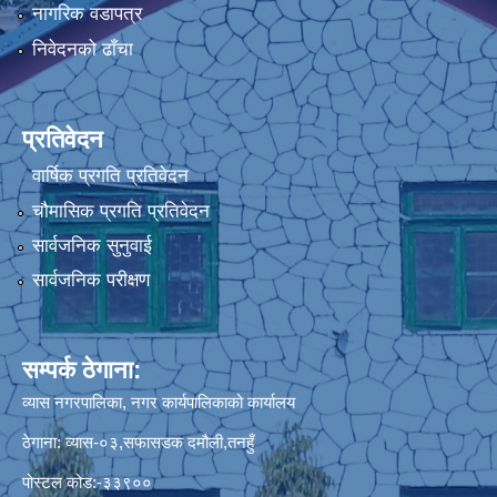
नागरिक वडापत्र
निवेदनको ढाँचा
प्रतिवेदन
वार्षिक प्रगति प्रतिवेदन
चौमासिक प्रगति प्रतिवेदन
सार्वजनिक सुनुवाई
सार्वजनिक परीक्षण
सम्पर्क ठेगाना:
व्यास नगरपालिका, नगर कार्यपालिकाको कार्यालय
ठेगाना: व्यास-०३,सफासडक दमौली,तनहुँ
पोस्टल कोड:-३३९००