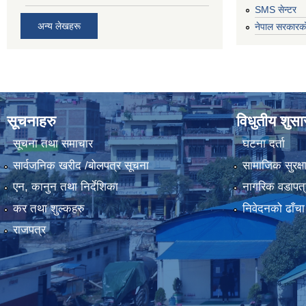
SMS सेन्टर
अन्य लेखहरू
नेपाल सरकारको
सूचनाहरु
विधुतीय शुस
सूचना तथा समाचार
घटना दर्ता
सार्वजनिक खरीद /बोलपत्र सूचना
सामाजिक सुरक्ष
एन, कानुन तथा निर्देशिका
नागरिक वडापत्
कर तथा शुल्कहरु
निवेदनको ढाँचा
राजपत्र