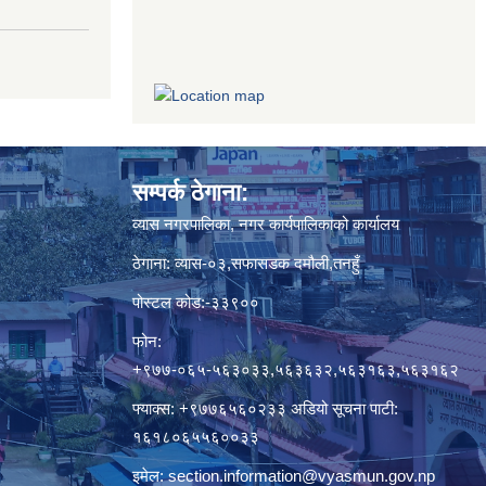
सम्पर्क ठेगाना:
व्यास नगरपालिका, नगर कार्यपालिकाको कार्यालय
ठेगाना: व्यास-०३,सफासडक दमौली,तनहुँ
पोस्टल कोड:-३३९००
फोन:
+९७७-०६५-५६३०३३,५६३६३२,५६३१६३,५६३१६२
फ्याक्स: +९७७६५६०२३३ अडियो सूचना पाटी:
१६१८०६५५६००३३
इमेल:
section.information@vyasmun.gov.np