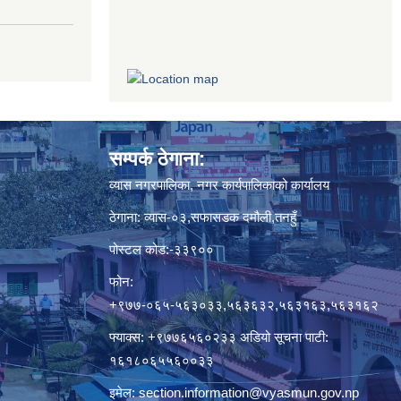
सम्पर्क ठेगाना:
व्यास नगरपालिका, नगर कार्यपालिकाको कार्यालय
ठेगाना: व्यास-०३,सफासडक दमौली,तनहुँ
पोस्टल कोड:-३३९००
फोन:
+९७७-०६५-५६३०३३,५६३६३२,५६३१६३,५६३१६२
फ्याक्स: +९७७६५६०२३३ अडियो सूचना पाटी:
१६१८०६५५६००३३
इमेल:
section.information@vyasmun.gov.np