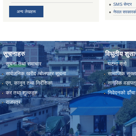
SMS सेन्टर
अन्य लेखहरू
नेपाल सरकारको
सूचनाहरु
विधुतीय शुस
सूचना तथा समाचार
घटना दर्ता
सार्वजनिक खरीद /बोलपत्र सूचना
सामाजिक सुरक्ष
एन, कानुन तथा निर्देशिका
नागरिक वडापत्
कर तथा शुल्कहरु
निवेदनको ढाँचा
राजपत्र