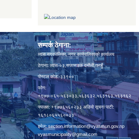
सम्पर्क ठेगाना:
व्यास नगरपालिका, नगर कार्यपालिकाको कार्यालय
ठेगाना: व्यास-०३,सफासडक दमौली,तनहुँ
पोस्टल कोड:-३३९००
फोन:
+९७७-०६५-५६३०३३,५६३६३२,५६३१६३,५६३१६२
फ्याक्स: +९७७६५६०२३३ अडियो सूचना पाटी:
१६१८०६५५६००३३
इमेल:
section.information@vyasmun.gov.np
vyasmunicipality@gmail.com