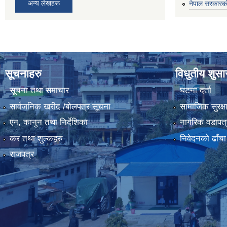
अन्य लेखहरू
नेपाल सरकारको
सूचनाहरु
विधुतीय शुस
सूचना तथा समाचार
घटना दर्ता
सार्वजनिक खरीद /बोलपत्र सूचना
सामाजिक सुरक्ष
एन, कानुन तथा निर्देशिका
नागरिक वडापत्
कर तथा शुल्कहरु
निवेदनको ढाँचा
राजपत्र