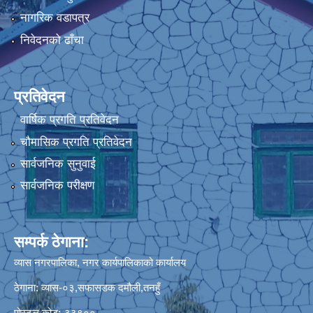
नागरिक वडापत्र
निवेदनको ढाँचा
प्रतिवेदन
वार्षिक प्रगति प्रतिवेदन
चौमासिक प्रगति प्रतिवेदन
सार्वजनिक सुनुवाई
सार्वजनिक परीक्षण
सम्पर्क ठेगाना:
व्यास नगरपालिका, नगर कार्यपालिकाको कार्यालय
ठेगाना: व्यास-०३,सफासडक दमौली,तनहुँ
पोस्टल कोड:-३३९००