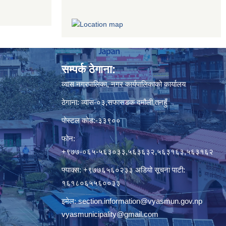
सम्पर्क ठेगाना:
व्यास नगरपालिका, नगर कार्यपालिकाको कार्यालय
ठेगाना: व्यास-०३,सफासडक दमौली,तनहुँ
पोस्टल कोड:-३३९००
फोन:
+९७७-०६५-५६३०३३,५६३६३२,५६३१६३,५६३१६२
फ्याक्स: +९७७६५६०२३३ अडियो सूचना पाटी:
१६१८०६५५६००३३
इमेल:
section.information@vyasmun.gov.np
vyasmunicipality@gmail.com