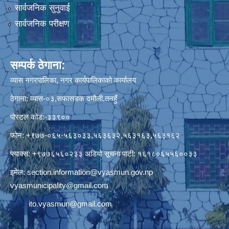
सार्वजनिक सुनुवाई
सार्वजनिक परीक्षण
सम्पर्क ठेगाना:
व्यास नगरपालिका, नगर कार्यपालिकाको कार्यालय
ठेगाना: व्यास-०३,सफासडक दमौली,तनहुँ
पोस्टल कोड:-३३९००
फोन: +९७७-०६५-५६३०३३,५६३६३२,५६३१६३,५६३१६२
फ्याक्स: +९७७६५६०२३३ अडियो सूचना पाटी: १६१८०६५५६००३३
इमेल:
section.information@vyasmun.gov.np
vyasmunicipality@gmail.com
ito.vyasmun@gmail.com