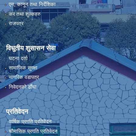
एन, कानुन तथा निर्देशिका
कर तथा शुल्कहरु
राजपत्र
विधुतीय शुसासन सेवा
घटना दर्ता
सामाजिक सुरक्षा
नागरिक वडापत्र
निवेदनको ढाँचा
प्रतिवेदन
वार्षिक प्रगति प्रतिवेदन
चौमासिक प्रगति प्रतिवेदन