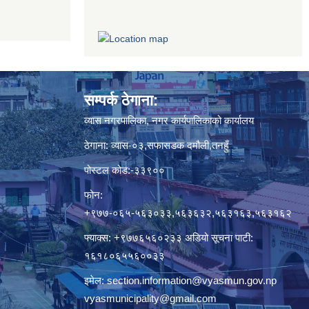
सम्पर्क ठेगाना:
व्यास नगरपालिका, नगर कार्यपालिकाको कार्यालय
ठेगाना: व्यास-०३,सफासडक दमौली,तनहुँ
पोस्टल कोड:-३३९००
फोन:
+९७७-०६५-५६३०३३,५६३६३२,५६३१६३,५६३१६२
फ्याक्स: +९७७६५६०२३३ अडियो सूचना पाटी:
१६१८०६५५६००३३
इमेल:
section.information@vyasmun.gov.np
vyasmunicipality@gmail.com