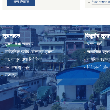
अन्य लेखहरू
नेपाल सरकारको
सूचनाहरु
विधुतीय शुस
सूचना तथा समाचार
घटना दर्ता
सार्वजनिक खरीद /बोलपत्र सूचना
सामाजिक सुरक्ष
एन, कानुन तथा निर्देशिका
नागरिक वडापत्
कर तथा शुल्कहरु
निवेदनको ढाँचा
राजपत्र