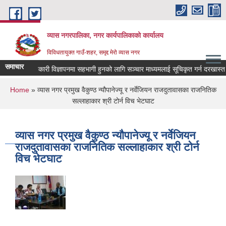
Skip to main content
व्यास नगरपालिका, नगर कार्यपालिकाको कार्यालय
विविधतायुक्त गाउँ-शहर, समृद्द मेरो व्यास नगर
समाचार
ोक कल्याणकारी विज्ञापनमा सहभागी हुनको लागि सञ्चार माध्यमलाई सूचिकृत गर्न दरखास्त आव्ह
You are here
Home
» व्यास नगर प्रमुख वैकुण्ठ न्यौपानेज्यू र नर्वेजियन राजदुतावासका राजनितिक
सल्लाहाकार श्री टोर्न विच भेटघाट
व्यास नगर प्रमुख वैकुण्ठ न्यौपानेज्यू र नर्वेजियन
राजदुतावासका राजनितिक सल्लाहाकार श्री टोर्न
विच भेटघाट