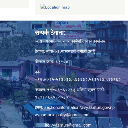
सम्पर्क ठेगाना:
व्यास नगरपालिका, नगर कार्यपालिकाको कार्यालय
ठेगाना: व्यास-०३,सफासडक दमौली,तनहुँ
पोस्टल कोड:-३३९००
फोन:
+९७७-०६५-५६३०३३,५६३६३२,५६३१६३,५६३१६२
फ्याक्स: +९७७६५६०२३३ अडियो सूचना पाटी:
१६१८०६५५६००३३
इमेल:
section.information@vyasmun.gov.np
vyasmunicipality@gmail.com
ito.vyasmun@gmail.com