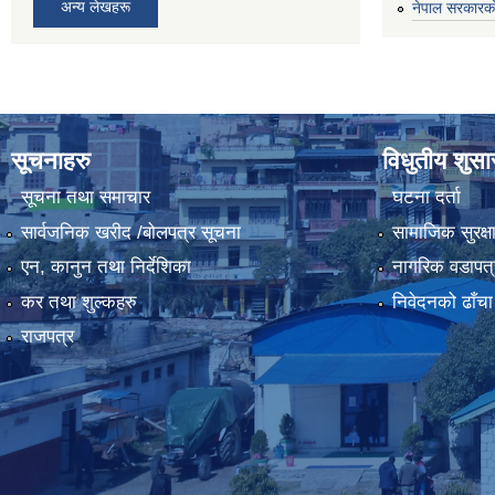
अन्य लेखहरू
नेपाल सरकारको
सूचनाहरु
विधुतीय शुस
सूचना तथा समाचार
घटना दर्ता
सार्वजनिक खरीद /बोलपत्र सूचना
सामाजिक सुरक्ष
एन, कानुन तथा निर्देशिका
नागरिक वडापत्
कर तथा शुल्कहरु
निवेदनको ढाँचा
राजपत्र