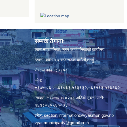
सम्पर्क ठेगाना:
व्यास नगरपालिका, नगर कार्यपालिकाको कार्यालय
ठेगाना: व्यास-०३,सफासडक दमौली,तनहुँ
पोस्टल कोड:-३३९००
फोन:
+९७७-०६५-५६३०३३,५६३६३२,५६३१६३,५६३१६२
फ्याक्स: +९७७६५६०२३३ अडियो सूचना पाटी:
१६१८०६५५६००३३
इमेल:
section.information@vyasmun.gov.np
vyasmunicipality@gmail.com