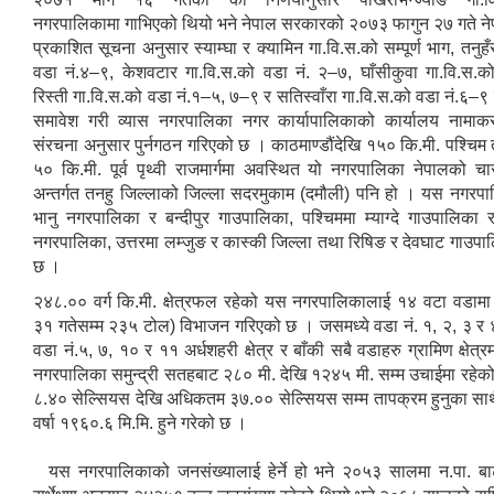
नगरपालिकामा गाभिएको थियो भने नेपाल सरकारको २०७३ फागुन २७ गते ने
प्रकाशित सूचना अनुसार स्याम्घा र क्यामिन गा.वि.स.को सम्पूर्ण भाग, तनुहँ
वडा नं.४–९, केशवटार गा.वि.स.को वडा नं. २–७, घाँसीकुवा गा.वि.स.क
रिस्ती गा.वि.स.को वडा नं.१–५, ७–९ र सतिस्वाँरा गा.वि.स.को वडा नं.६–
समावेश गरी व्यास नगरपालिका नगर कार्यापालिकाको कार्यालय नामाक
संरचना अनुसार पुर्नगठन गरिएको छ । काठमाण्डौंदेखि १५० कि.मी. पश्चिम
५० कि.मी. पूर्व पृथ्वी राजमार्गमा अवस्थित यो नगरपालिका नेपालको चार
अन्तर्गत तनहु जिल्लाको जिल्ला सदरमुकाम (दमौली) पनि हो । यस नगरपालि
भानु नगरपालिका र बन्दीपुर गाउपालिका, पश्चिममा म्याग्दे गाउपालिका र
नगरपालिका, उत्तरमा लम्जुङ र कास्की जिल्ला तथा रिषिङ र देवघाट गाउपा
छ ।
२४८.०० वर्ग कि.मी. क्षेत्रफल रहेको यस नगरपालिकालाई १४ वटा वडा
३१ गतेसम्म २३५ टोल) विभाजन गरिएको छ । जसमध्ये वडा नं. १, २, ३ र ४ 
वडा नं.५, ७, १० र ११ अर्धशहरी क्षेत्र र बाँकी सबै वडाहरु ग्रामिण क्षेत्र
नगरपालिका समुन्द्री सतहबाट २८० मी. देखि १२४५ मी. सम्म उचाईमा रहेको
८.४० सेल्सियस देखि अधिकतम ३७.०० सेल्सियस सम्म तापक्रम हुनुका साथ
वर्षा १९६०.६ मि.मि. हुने गरेको छ ।
यस नगरपालिकाको जनसंख्यालाई हेर्ने हो भने २०५३ सालमा न.पा. ब