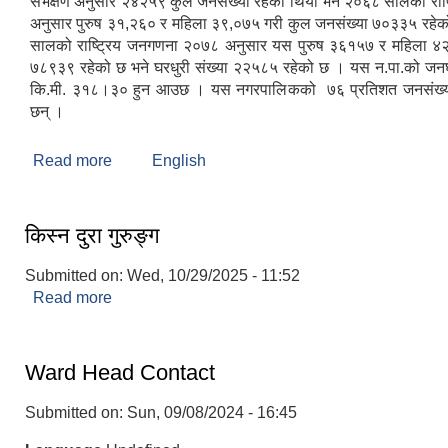
सर्भेक्षण अनुसार २४२५९ कुल जनसंख्या रहेको थियो भने २०६८ सालको राष
अनुसार पुरुष ३१,२६० र महिला ३९,०७५ गरी कुल जनसंख्या ७०३३५ रहे
सालको राष्ट्रिय जनगणना २०७८ अनुसार यस पुरुष ३६१५७ र महिला ४
७८९३९ रहेको छ भने घरधुरी संख्या २२५८५ रहेको छ । यस न.पा.को जनघनत
कि.मी. ३१८।३० हुन आउछ । यस नगरपालिकको ७६ प्रतिशत जनसंख्या 
छन् ।
Read more
about व्यास नगरपालिकाको संक्षिप्त परिचय
English
किस्न दुरा गुरुङ्ग
Submitted on:
Wed, 10/29/2025 - 11:52
Read more
about किस्न दुरा गुरुङ्ग
Ward Head Contact
Submitted on:
Sun, 09/08/2024 - 16:45