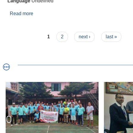
Language
Undefined
Read more
about Ward Head Contact
Pages
1
2
next ›
last »