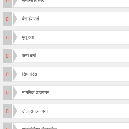
सम्बन्ध विच्छेद
बँसाईसराई
मृतू दर्ता
जन्म दर्ता
सिफारिस
नागरिक वडापत्र
टोल संगठन दर्ता