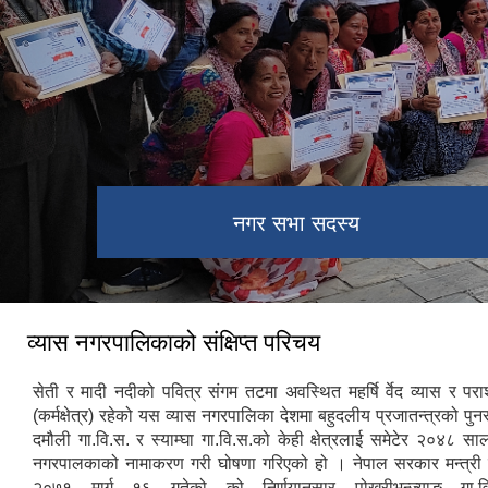
नगर सभा सदस्य
व्यास नगरपालिकाको संक्षिप्त परिचय
सेती र मादी नदीको पवित्र संगम तटमा अवस्थित महर्षि र्वेद व्यास र पर
(कर्मक्षेत्र) रहेको यस व्यास नगरपालिका देशमा बहुदलीय प्रजातन्त्रको पुनर
दमौली गा.वि.स. र स्याम्घा गा.वि.स.को केही क्षेत्रलाई समेटेर २०४८ साल
नगरपालकाको नामाकरण गरी घोषणा गरिएको हो । नेपाल सरकार मन्त्री 
२०७१ मार्ग १६ गतेको को निर्णयानुसार पोखरीभन्ज्याङ गा.