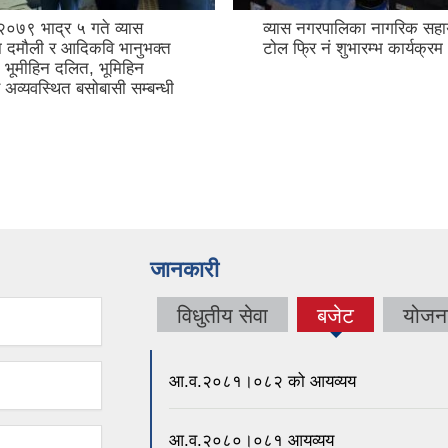
०७९ भाद्र ५ गते व्यास
व्यास नगरपालिका नागरिक सहाय
 दमौली र आदिकवि भानुभक्त
टोल फ्रि नं शुभारम्भ कार्यक्रम
च भूमीहिन दलित, भूमिहिन
र अव्यवस्थित बसोबासी सम्बन्धी
जानकारी
विधुतीय सेवा
बजेट
योजन
(active
tab)
आ.व.२०८१।०८२ को आयव्यय
आ.व.२०८०।०८१ आयव्यय